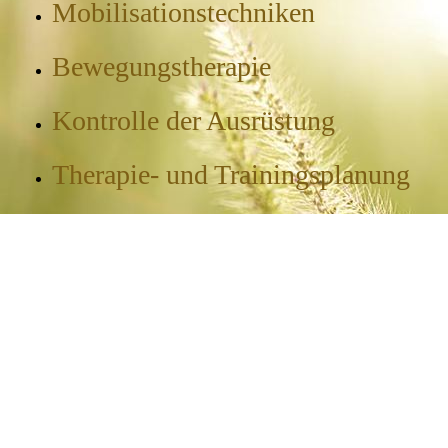
Mobilisationstechniken
Bewegungstherapie
Kontrolle der Ausrüstung
Therapie- und Trainingsplanung
Taping