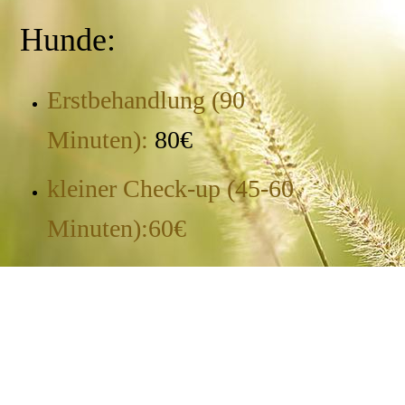
Hunde:
Erstbehandlung (90
Minuten):
80€
kleiner Check-up (45-60
Minuten):60€
Folgebehandlung (30 Minuten /
45 Minuten):
40€ / 50€