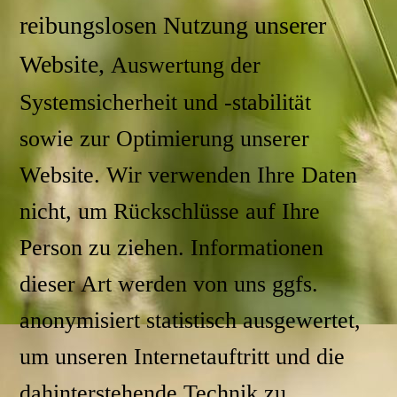
reibungslosen Nutzung unserer
Website,
Auswertung der
Systemsicherheit und -stabilität
sowie
zur Optimierung unserer
Website.
Wir verwenden Ihre Daten
nicht, um Rückschlüsse auf Ihre
Person zu ziehen. Informationen
dieser Art werden von uns ggfs.
anonymisiert statistisch ausgewertet,
um unseren Internetauftritt und die
dahinterstehende Technik zu